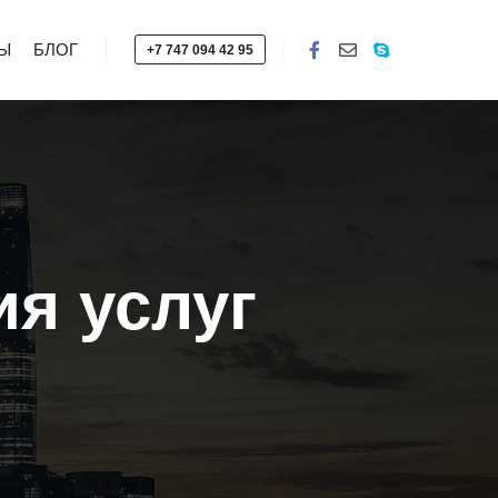
Ы
БЛОГ
+7 747 094 42 95
ия услуг