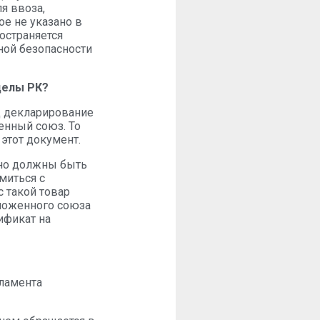
я ввоза,
ое не указано в
остраняется
ной безопасности
делы РК?
д декларирование
енный союз. То
 этот документ.
ьно должны быть
миться с
с такой товар
аможенного союза
ификат на
ламента