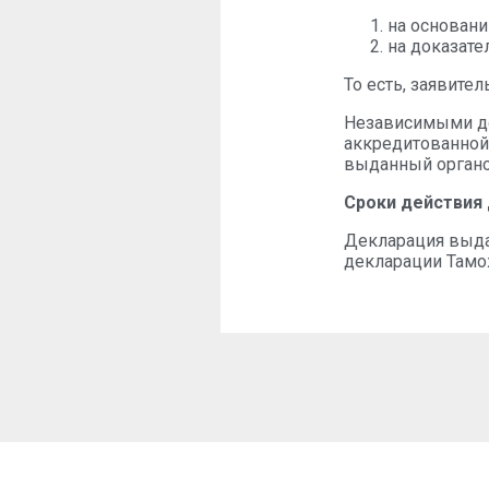
на основани
на доказате
То есть, заявите
Независимыми до
аккредитованной
выданный органом
Сроки действия 
Декларация выдае
декларации Тамо