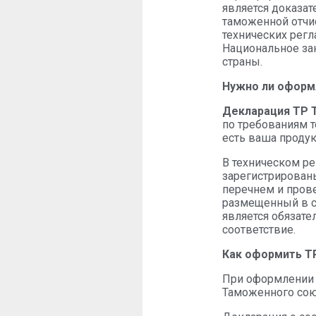
является доказат
таможенной отчис
технических регл
Национальное за
страны.
Нужно ли оформ
Декларация ТР 
по требованиям т
есть ваша продук
В техническом р
зарегистрирован
перечнем и прове
размещенный в с
является обязате
соответствие.
Как оформить Т
При оформлении 
Таможенного сою