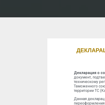
ДЕКЛАРА
Декларация о с
документ, подтв
техническому ре
Таможенного сою
территории ТС (К
Данная декларац
переоформления п