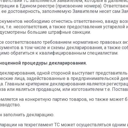
тветствии ТС заполняется Заявителем, который в дальней
трации в Едином реестре (присвоение номера). Ответствен
ее достоверность, заполняемую Заявителем несет сам Зая
кументов необходимо отнестись ответственно, ввиду во
, т.е. несоответствия, а также предоставления устарелой
едусмотрены большие штрафные санкции.
все соответствовало требованием нормативно правовых ак
кументов в том числе и схемы декларирования, а также с
димо обратиться к квалифицированным специалистам.
ноценной процедуры декларирования.
екларирования, одной стороной выступает представитель т
ческие лица, задействованные в предпринимательской дея
а. Главным критерием декларирования является регистрац
а или являться продавцом, или изготовителем т.е. Поста
мляется на конкретную партию товаров, но также может 
изводство.
н заполнить декларацию.
арации на техрегламент ТС может осуществляться одним и