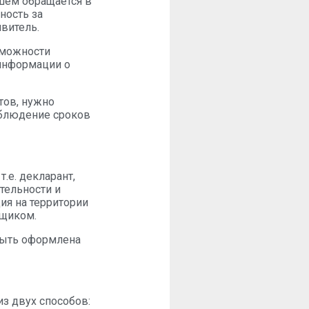
шем обращается в
ность за
витель.
зможности
 информации о
тов, нужно
облюдение сроков
.е. декларант,
тельности и
ия на территории
вщиком.
быть оформлена
з двух способов: