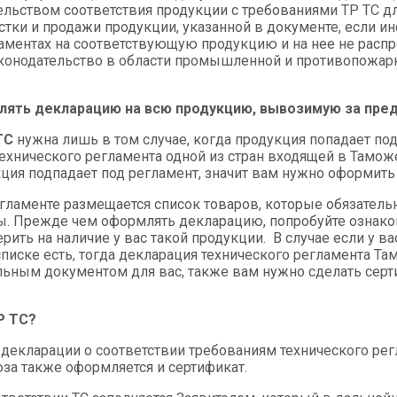
ельством соответствия продукции с требованиями ТР ТС дл
тки и продажи продукции, указанной в документе, если ин
аментах на соответствующую продукцию и на нее не распр
конодательство в области промышленной и противопожар
лять декларацию на всю продукцию, вывозимую за пре
ТС
нужна лишь в том случае, когда продукция попадает по
ехнического регламента одной из стран входящей в Тамож
ция подпадает под регламент, значит вам нужно оформить
егламенте размещается список товаров, которые обязател
ы. Прежде чем оформлять декларацию, попробуйте ознако
рить на наличие у вас такой продукции. В случае если у ва
писке есть, тогда декларация технического регламента Т
льным документом для вас, также вам нужно сделать серт
Р ТС?
декларации о соответствии требованиям технического рег
за также оформляется и сертификат.