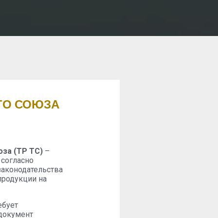
ГО СОЮЗА
за (ТР ТС)
–
 согласно
законодательства
продукции на
ебует
 документ