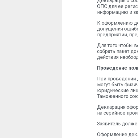
Декларация о соо
ОПС для ее регис
информацию и за 
К оформлению до
допущения ошибок
предприятии, пр
Для того чтобы 
собрать пакет до
действия необхо
Проведение пол
При проведении д
могут быть физи
юридические лиц
Таможенного союз
Декларация офор
на серийное про
Заявитель долже
Оформление декл